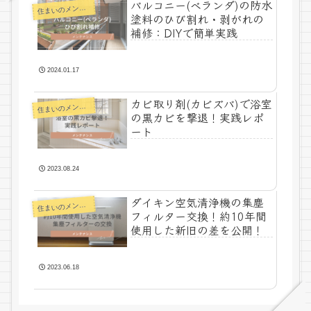
バルコニー(ベランダ)の防水
まいのメンテナンス
住
塗料のひび割れ・剥がれの
補修：DIYで簡単実践
2024.01.17
カビ取り剤(カビズバ)で浴室
まいのメンテナンス
住
の黒カビを撃退！実践レポ
ート
2023.08.24
ダイキン空気清浄機の集塵
まいのメンテナンス
住
フィルター交換！約10年間
使用した新旧の差を公開！
2023.06.18